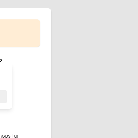
z
hops für