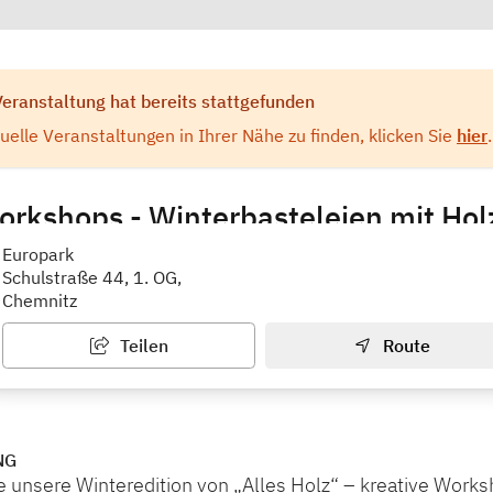
Veranstaltung hat bereits stattgefunden
elle Veranstaltungen in Ihrer Nähe zu finden, klicken Sie
hier
.
rkshops - Winterbasteleien mit Hol
 Die Kindermitmachausstellung
Europark
Schulstraße 44, 1. OG,
Chemnitz
Teilen
Route
NG
 unsere Winteredition von „Alles Holz“ – kreative Works