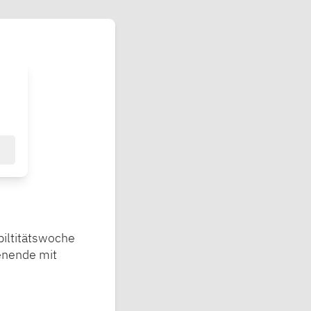
biltitätswoche
henende mit