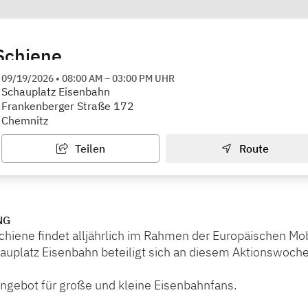
Schiene
Eisenbahn
09/19/2026
•
08:00 AM
–
03:00 PM
UHR
Schauplatz Eisenbahn
Frankenberger Straße 172
Chemnitz
Teilen
Route
NG
chiene findet alljährlich im Rahmen der Europäischen Mo
hauplatz Eisenbahn beteiligt sich an diesem Aktionswoc
Angebot für große und kleine Eisenbahnfans.