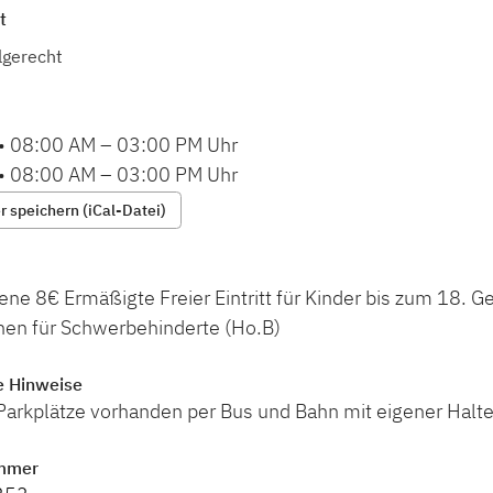
t
lgerecht
•
08:00 AM
–
03:00 PM
Uhr
•
08:00 AM
–
03:00 PM
Uhr
 speichern (iCal-Datei)
e 8€ Ermäßigte Freier Eintritt für Kinder bis zum 18. G
nen für Schwerbehinderte (Ho.B)
e Hinweise
arkplätze vorhanden per Bus und Bahn mit eigener Haltes
mmer