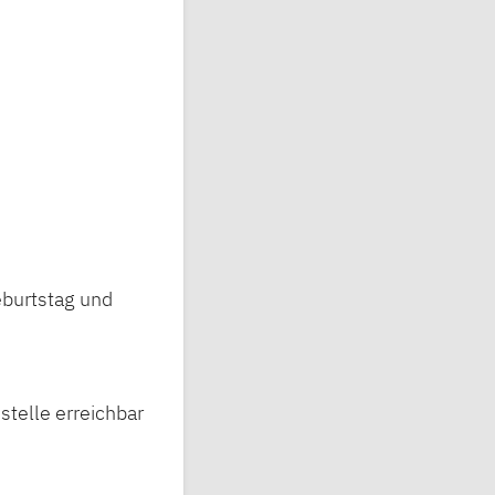
eburtstag und
telle erreichbar