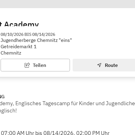
ht Academy
ugendherbergswerk Landesverband Sachsen e. V.
08/10/2026
BIS
08/14/2026
Jugendherberge Chemnitz "eins"
Getreidemarkt 1
Chemnitz
Teilen
Route
NG
ademy, Englisches Tagescamp für Kinder und Jugendliche
nglisch!
,
07:00 AM
Uhr bis
08/14/2026
,
02:00 PM
Uhr