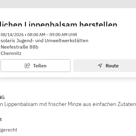
ichen Lippenbalsam herstellen
tz
08/14/2026
•
08:00 AM
–
09:00 AM
UHR
solaris Jugend- und Umweltwerkstätten
Neefestraße 88b
Chemnitz
Teilen
Route
NG
 Lippenbalsam mit frischer Minze aus einfachen Zutaten
t
lgerecht