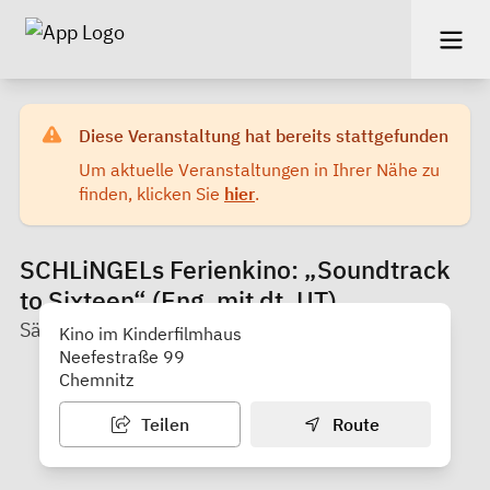
Diese Veranstaltung hat bereits stattgefunden
Um aktuelle Veranstaltungen in Ihrer Nähe zu
finden, klicken Sie
hier
.
SCHLiNGELs Ferienkino: „Soundtrack
to Sixteen“ (Eng. mit dt. UT)
Sächsischer Kinder- und Jugendfilmdienst e. V.
Kino im Kinderfilmhaus
Neefestraße 99
Chemnitz
Teilen
Route