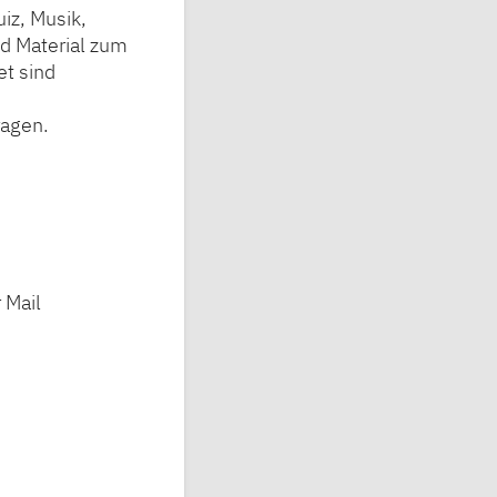
iz, Musik,
nd Material zum
et sind
ragen.
 Mail