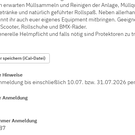
h erwarten Müllsammeln und Reinigen der Anlage, Müllqu
etränke und natürlich geführter Rollspaß. Neben allerha
önnt ihr auch euer eigenes Equipment mitbringen. Geeign
 Scooter, Rollschuhe und BMX-Räder.
generelle Helmpflicht und falls nötig sind Protektoren zu t
 speichern (iCal-Datei)
e Hinweise
Anmeldung bis einschließlich 10.07. bzw. 31.07.2026 per
r Anmeldung
mmer Anmeldung
87