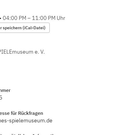
•
04:00 PM
–
11:00 PM
Uhr
 speichern (iCal-Datei)
PIELEmuseum e. V.
mmer
5
esse für Rückfragen
hes-spielemuseum.de