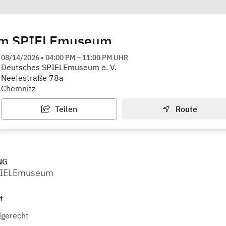
im SPIELEmuseum
tz
08/14/2026
•
04:00 PM
–
11:00 PM
UHR
Deutsches SPIELEmuseum e. V.
Neefestraße 78a
Chemnitz
Teilen
Route
NG
PIELEmuseum
t
lgerecht