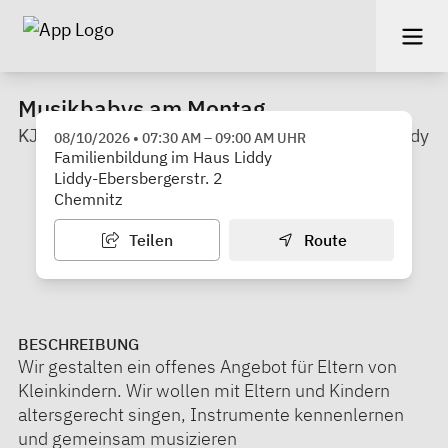
Musikbabys am Montag
KJF e. V. Chemnitz - Familienbildung im Haus Liddy
08/10/2026
•
07:30 AM
–
09:00 AM
UHR
Familienbildung im Haus Liddy
Liddy-Ebersbergerstr. 2
Chemnitz
Teilen
Route
BESCHREIBUNG
Wir gestalten ein offenes Angebot für Eltern von
Kleinkindern. Wir wollen mit Eltern und Kindern
altersgerecht singen, Instrumente kennenlernen
und gemeinsam musizieren