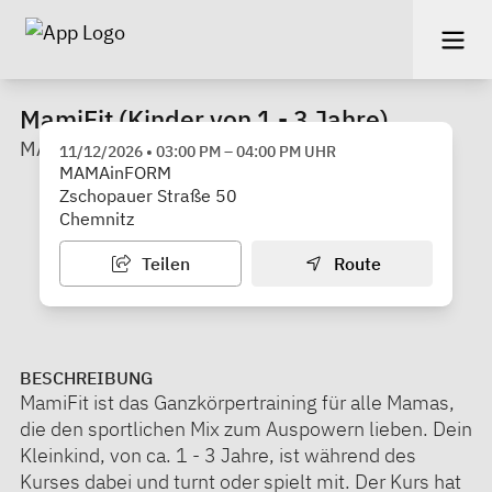
MamiFit (Kinder von 1 - 3 Jahre)
MAMAinFORM
11/12/2026
•
03:00 PM
–
04:00 PM
UHR
MAMAinFORM
Zschopauer Straße 50
Chemnitz
Teilen
Route
BESCHREIBUNG
MamiFit ist das Ganzkörpertraining für alle Mamas,
die den sportlichen Mix zum Auspowern lieben. Dein
Kleinkind, von ca. 1 - 3 Jahre, ist während des
Kurses dabei und turnt oder spielt mit. Der Kurs hat