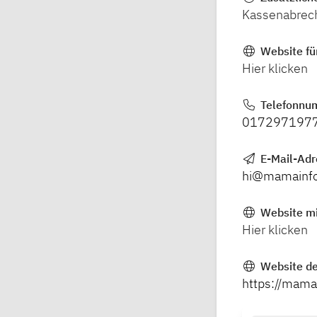
Kassenabrec
Website fü
Hier klicken
Telefonnu
017297197
E-Mail-Ad
hi@mamainf
Website mi
Hier klicken
Website de
https://mama