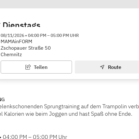
 Dienstags
RM
08/11/2026
•
04:00 PM
–
05:00 PM
UHR
MAMAinFORM
Zschopauer Straße 50
Chemnitz
Teilen
Route
NG
elenkschonenden Sprungtraining auf dem Trampolin ver
iel Kalorien wie beim Joggen und hast Spaß ohne Ende.
•
04:00 PM
–
05:00 PM
Uhr