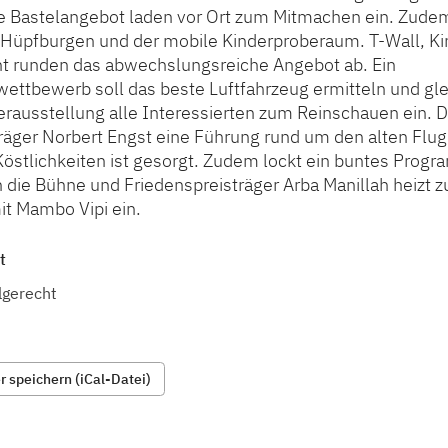
 Bastelangebot laden vor Ort zum Mitmachen ein. Zude
 Hüpfburgen und der mobile Kinderproberaum. T-Wall, K
t runden das abwechslungsreiche Angebot ab. Ein
wettbewerb soll das beste Luftfahrzeug ermitteln und gl
erausstellung alle Interessierten zum Reinschauen ein. D
räger Norbert Engst eine Führung rund um den alten Flug
Köstlichkeiten ist gesorgt. Zudem lockt ein buntes Prog
n die Bühne und Friedenspreisträger Arba Manillah heizt 
 Mambo Vipi ein.
t
lgerecht
 speichern (iCal-Datei)