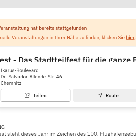
Veranstaltung hat bereits stattgefunden
elle Veranstaltungen in Ihrer Nähe zu finden, klicken Sie
hier
.
est - Das Stadtteilfest für die ganze 
nagement Chemnitz Süd
Ikarus-Boulevard
Dr.-Salvador-Allende-Str. 46
Chemnitz
Teilen
Route
NG
est steht dieses Jahr im Zeichen des 100. Flughafengebu