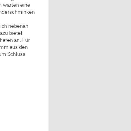
m warten eine
inderschminken
eich nebenan
azu bietet
hafen an. Für
ramm aus den
zum Schluss