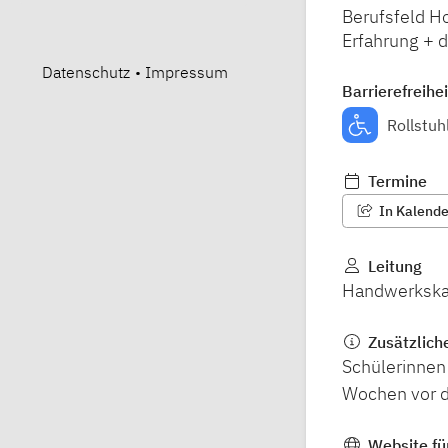
Berufsfeld H
Erfahrung + d
Datenschutz
•
Impressum
Barrierefreihei
Rollstuh
Termine
In Kalender
Leitung
Handwerksk
Zusätzlich
Schülerinnen 
Wochen vor d
Website fü