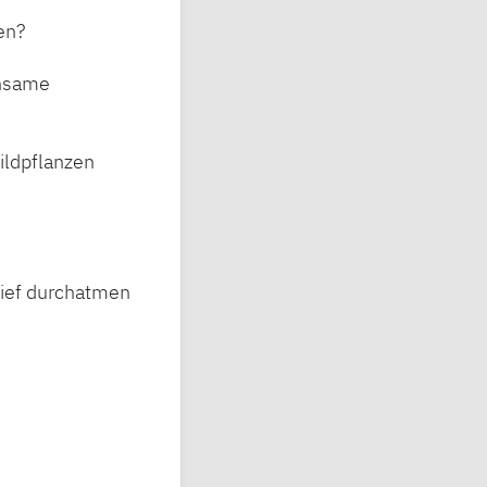
en?
insame
ildpflanzen
tief durchatmen