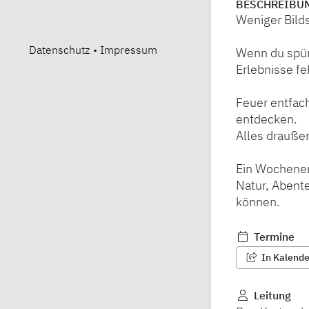
BESCHREIBU
Weniger Bild
Datenschutz
•
Impressum
Wenn du spür
Erlebnisse f
Feuer entfach
entdecken.
Alles drauße
Ein Wochenen
Natur, Abent
können.
Termine
In Kalender
Leitung