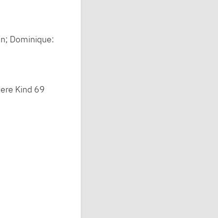
den; Dominique:
tere Kind 69