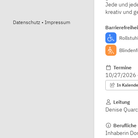
Jede und jed
kreativ und g
Datenschutz
•
Impressum
Barrierefreihei
Rollstuh
Blindenf
Termine
10/27/2026
In Kalender
Leitung
Denise Quar
Berufliche 
Inhaberin Do