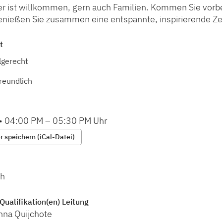
er ist willkommen, gern auch Familien. Kommen Sie vorbe
enießen Sie zusammen eine entspannte, inspirierende Zei
t
lgerecht
reundlich
•
04:00 PM
–
05:30 PM
Uhr
 speichern (iCal-Datei)
ch
Qualifikation(en) Leitung
nna Quijchote