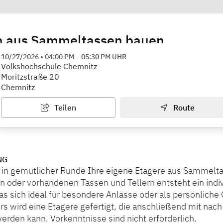
n aus Sammeltassen bauen
hule Chemnitz
10/27/2026
•
04:00 PM
–
05:30 PM
UHR
Volkshochschule Chemnitz
Moritzstraße 20
Chemnitz
Teilen
Route
NG
e in gemütlicher Runde Ihre eigene Etagere aus Sammelt
n oder vorhandenen Tassen und Tellern entsteht ein indi
as sich ideal für besondere Anlässe oder als persönlich
rs wird eine Etagere gefertigt, die anschließend mit nac
den kann. Vorkenntnisse sind nicht erforderlich.