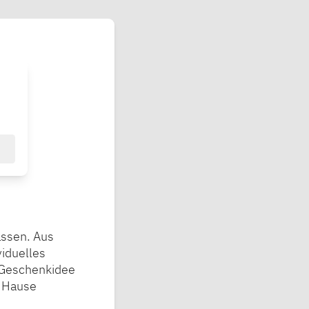
assen. Aus
viduelles
e Geschenkidee
h Hause