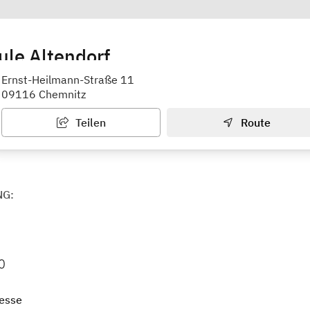
le Altendorf
Ernst-Heilmann-Straße 11
09116 Chemnitz
Teilen
Route
NG:
0
esse