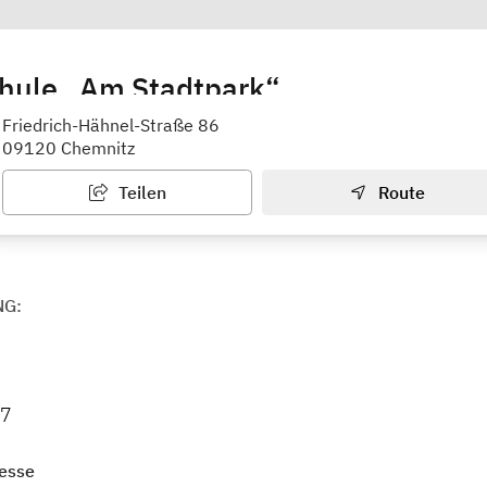
hule „Am Stadtpark“
Friedrich-Hähnel-Straße 86
09120 Chemnitz
Teilen
Route
NG:
27
esse