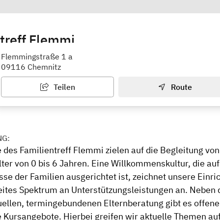
treff Flemmi
nd- und Familienhilfe e. V. Chemnitz
Flemmingstraße 1 a
09116 Chemnitz
Teilen
Route
NG:
 des Familientreff Flemmi zielen auf die Begleitung von
lter von 0 bis 6 Jahren. Eine Willkommenskultur, die au
se der Familien ausgerichtet ist, zeichnet unsere Einri
reites Spektrum an Unterstützungsleistungen an. Neben 
duellen, termingebundenen Elternberatung gibt es offen
 Kursangebote. Hierbei greifen wir aktuelle Themen auf