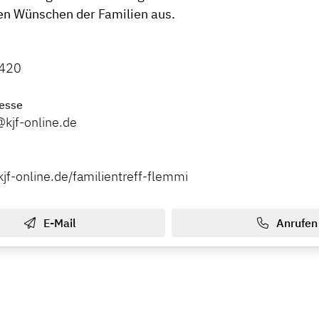
en Wünschen der Familien aus.
420
esse
@kjf-online.de
jf-online.de/familientreff-flemmi
E-Mail
Anrufen