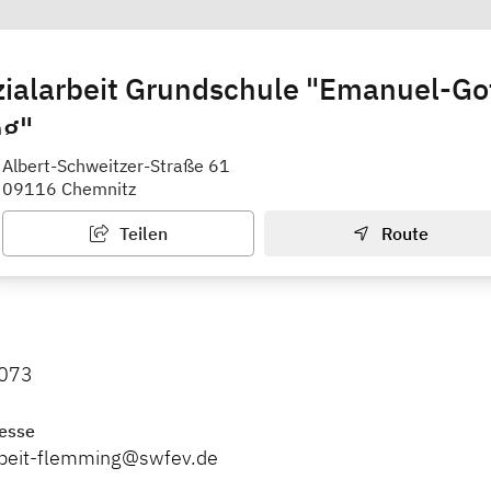
ialarbeit Grundschule "Emanuel-Got
g"
ohnprojekt Further Straße e. V. (Altendorf)
Albert-Schweitzer-Straße 61
09116 Chemnitz
Teilen
Route
073
esse
rbeit-flemming@swfev.de