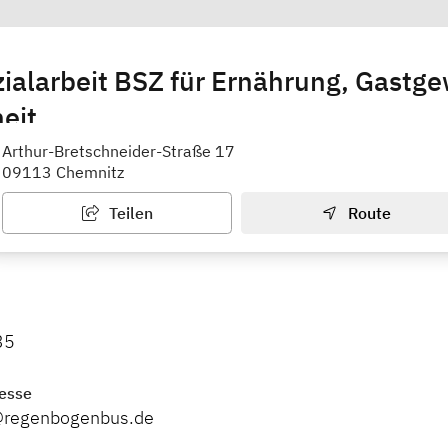
ialarbeit BSZ für Ernährung, Gastg
eit
s e. V. (Schloßchemnitz)
Arthur-Bretschneider-Straße 17
09113 Chemnitz
Teilen
Route
35
esse
@regenbogenbus.de